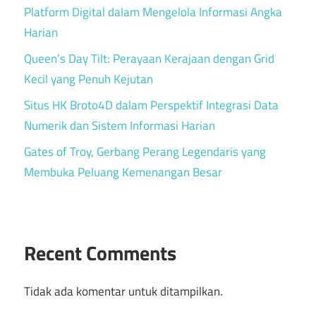
Platform Digital dalam Mengelola Informasi Angka
Harian
Queen’s Day Tilt: Perayaan Kerajaan dengan Grid
Kecil yang Penuh Kejutan
Situs HK Broto4D dalam Perspektif Integrasi Data
Numerik dan Sistem Informasi Harian
Gates of Troy, Gerbang Perang Legendaris yang
Membuka Peluang Kemenangan Besar
Recent Comments
Tidak ada komentar untuk ditampilkan.