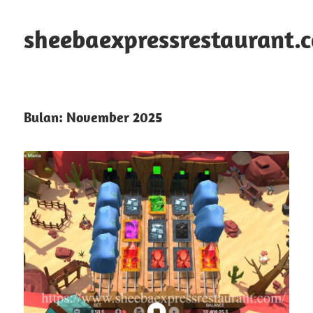
Skip
to
sheebaexpressrestaurant.
content
Tips
Spin
Digital
Bulan:
November 2025
Hero
–
Dari
Sentuhan
Ringan,
Dompet
Makin
Tebal!