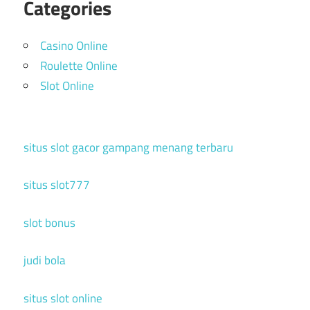
Categories
Casino Online
Roulette Online
Slot Online
situs slot gacor gampang menang terbaru
situs slot777
slot bonus
judi bola
situs slot online